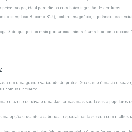
 peixe magro, ideal para dietas com baixa ingestão de gorduras.
as do complexo B (como B12), fósforo, magnésio, e potássio, essencia
a-3 do que peixes mais gordurosos, ainda é uma boa fonte desses á
:
usada em uma grande variedade de pratos. Sua carne é macia e suave, 
ais comuns incluem:
imão e azeite de oliva é uma das formas mais saudáveis e populares 
é uma opção crocante e saborosa, especialmente servida com molhos 
 e legumes em papel alumínio ou pergaminho é outra forma comum de