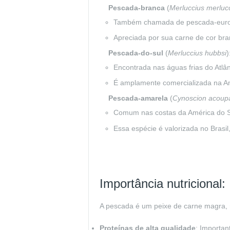
Pescada-branca
(
Merluccius merluc
Também chamada de pescada-europe
Apreciada por sua carne de cor bran
Pescada-do-sul
(
Merluccius hubbsi
)
Encontrada nas águas frias do Atlân
É amplamente comercializada na Am
Pescada-amarela
(
Cynoscion acoup
Comum nas costas da América do Sul
Essa espécie é valorizada no Brasil
Importância nutricional:
A pescada é um peixe de carne magra, r
Proteínas de alta qualidade
: Importan