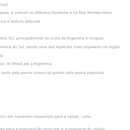
cius
):
ia, é comum no Atlântico Nordeste e no Mar Mediterrâneo.
ca e textura delicada.
:
tico Sul, principalmente na costa da Argentina e Uruguai.
érica do Sul, sendo uma das espécies mais populares na região.
a
):
, do Brasil até a Argentina.
, tanto pela pesca comercial quanto pela pesca esportiva.
ico em nutrientes essenciais para a saúde, como:
tes para a manutenção muscular e a regeneração celular.