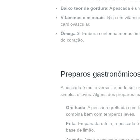
Baixo teor de gordura
: A pescada é um
Vitaminas e minerais
: Rica em vitamin
cardiovascular.
Ômega-3
: Embora contenha menos ômeg
do coração.
Preparos gastronômicos
A pescada é muito versátil e pode ser 
simples e leves. Alguns dos preparos m
Grelhada
: A pescada grelhada com l
combina bem com temperos leves.
Frita
: Empanada e frita, a pescada 
base de limão.
Assada
: Assar a pescada com ervas