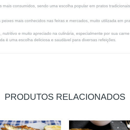
s mais consumidos, sendo uma escolha popular em pratos tradiciona
peixes mais conhecidos nas feiras e mercados, muito utilizada em pra
, nutritivo e muito apreciado na culinária, especialmente por sua carn
da é uma escolha deliciosa e saudável para diversas refeições.
PRODUTOS RELACIONADOS