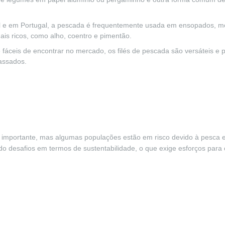
il e em Portugal, a pescada é frequentemente usada em ensopados, m
is ricos, como alho, coentro e pimentão.
e fáceis de encontrar no mercado, os filés de pescada são versáteis e
 assados.
mportante, mas algumas populações estão em risco devido à pesca e
 desafios em termos de sustentabilidade, o que exige esforços para co