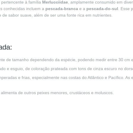
pertencente à família
Merlucciidae
, amplamente consumido em diver
is conhecidas incluem a
pescada-branca
e a
pescada-do-sul
. Esse 
 de sabor suave, além de ser uma fonte rica em nutrientes.
ada:
ante de tamanho dependendo da espécie, podendo medir entre 30 cm 
ado e esguio, de coloração prateada com tons de cinza escuro no dors
peradas e frias, especialmente nas costas do Atlântico e Pacífico. A
 alimenta de outros peixes menores, crustáceos e moluscos.