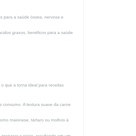
is para a saúde óssea, nervosa e
cidos graxos, benéficos para a saúde
o que a torna ideal para receitas
de consumo. A textura suave da carne
como maionese, tártaro ou molhos à
 preparar o peixe, resultando em um