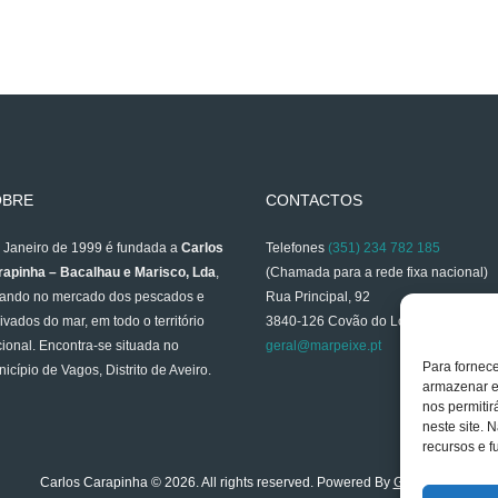
OBRE
CONTACTOS
Janeiro de 1999 é fundada a
Carlos
Telefones
(351) 234 782 185
apinha – Bacalhau e Marisco, Lda
,
(Chamada para a rede fixa nacional)
ando no mercado dos pescados e
Rua Principal, 92
ivados do mar, em todo o território
3840-126 Covão do Lobo
ional. Encontra-se situada no
geral@marpeixe.pt
Para fornec
icípio de Vagos, Distrito de Aveiro.
armazenar e
nos permiti
neste site. 
recursos e f
Carlos Carapinha © 2026. All rights reserved. Powered By
GESTWEB