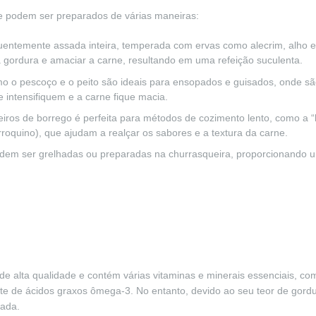
 e podem ser preparados de várias maneiras:
quentemente assada inteira, temperada com ervas como alecrim, alho e
a gordura e amaciar a carne, resultando em uma refeição suculenta.
mo o pescoço e o peito são ideais para ensopados e guisados, onde s
 intensifiquem e a carne fique macia.
teiros de borrego é perfeita para métodos de cozimento lento, como a 
roquino), que ajudam a realçar os sabores e a textura da carne.
 podem ser grelhadas ou preparadas na churrasqueira, proporcionando
de alta qualidade e contém várias vitaminas e minerais essenciais, co
te de ácidos graxos ômega-3. No entanto, devido ao seu teor de gord
rada.