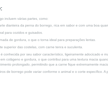
:
ego incluem várias partes, como:
parte dianteira da perna do borrego, rica em sabor e com uma boa quan
eal para cozidos e guisados.
ada de gordura, o que o torna ideal para preparações lentas.
rte superior das costelas, com carne tenra e suculenta.
 é conhecida por seu sabor característico, ligeiramente adocicado e m
os em colágeno e gordura, o que contribui para uma textura macia quan
zimento prolongado, permitindo que a carne fique extremamente maci
iros de borrego pode variar conforme o animal e o corte específico. A 