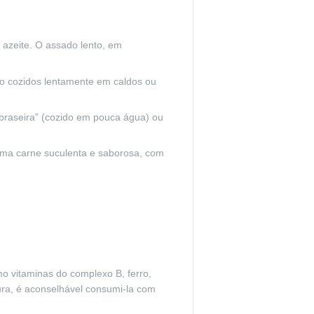
 azeite. O assado lento, em
ão cozidos lentamente em caldos ou
“braseira” (cozido em pouca água) ou
 uma carne suculenta e saborosa, com
mo vitaminas do complexo B, ferro,
ura, é aconselhável consumi-la com