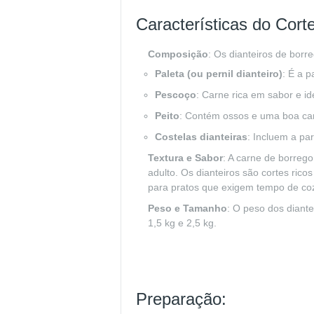
Características do Corte
Composição
: Os dianteiros de borr
Paleta (ou pernil dianteiro)
: É a 
Pescoço
: Carne rica em sabor e id
Peito
: Contém ossos e uma boa cam
Costelas dianteiras
: Incluem a pa
Textura e Sabor
: A carne de borrego
adulto. Os dianteiros são cortes ric
para pratos que exigem tempo de co
Peso e Tamanho
: O peso dos diante
1,5 kg e 2,5 kg.
Preparação: