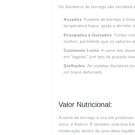
Os dianteiros de borrego são versáteis
Assados
: A paleta de borrego é fre
temperatura baixa, ajuda a derreter 
Ensopados e Guisados
: Cortes co
molhos, permitindo que os sabores se
Cozimento Lento
: A carne dos dian
em “tagines” (um tipo de guisado mar
Grelhados
: As costelas dianteiras
um toque defumado.
Valor Nutricional:
A carne de borrego é rica em proteínas 
zinco, e fósforo. É também uma boa fon
moderação dentro de uma dieta equilib