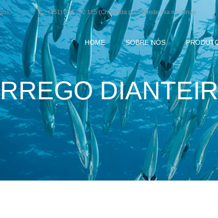
agos,
(351) 234 782 185 (Chamada para a rede fixa nacional)
HOME
SOBRE NÓS
PRODUT
RREGO DIANTEI