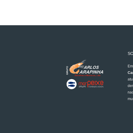
S
Em 
Car
atu
der
nac
mun