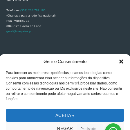
Telefones
(351) 234 782 185
(Chamada para a rede fixa nacional)
Rua Principal, 92
3840-126 Covão do Lobo
geral@marpeixe.pt
RECLAMAÇÕES
Gerir o Consentimento
Para fornecer as melhores experiências, usamos tecnologias como
cookies para armazenar e/ou aceder a informações do dispositivo.
Consentir com essas tecnologias nos permitirá processar dados, como
comportamento de navegação ou IDs exclusivos neste site. Não consentir
ou retirar o consentimento pode afetar negativamante certos recursos e
funções.
ACEITAR
NEGAR
Precisa de