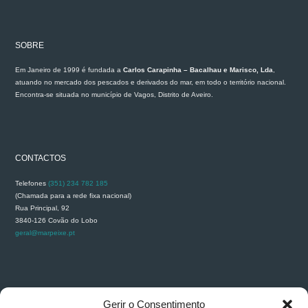
SOBRE
Em Janeiro de 1999 é fundada a
Carlos Carapinha – Bacalhau e Marisco, Lda
,
atuando no mercado dos pescados e derivados do mar, em todo o território nacional.
Encontra-se situada no município de Vagos, Distrito de Aveiro.
CONTACTOS
Telefones
(351) 234 782 185
(Chamada para a rede fixa nacional)
Rua Principal, 92
3840-126 Covão do Lobo
geral@marpeixe.pt
RECLAMAÇÕES
Gerir o Consentimento