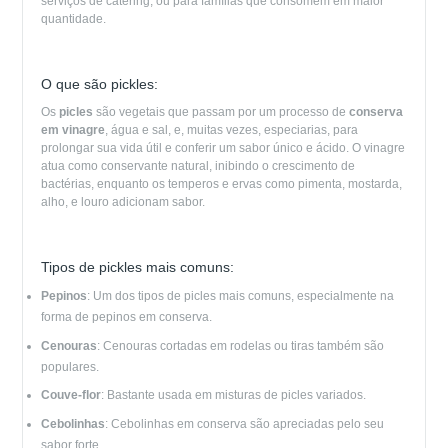
serviços de catering, ou para famílias que consomem em maior
quantidade.
O que são pickles:
Os
picles
são vegetais que passam por um processo de
conserva
em vinagre
, água e sal, e, muitas vezes, especiarias, para
prolongar sua vida útil e conferir um sabor único e ácido. O vinagre
atua como conservante natural, inibindo o crescimento de
bactérias, enquanto os temperos e ervas como pimenta, mostarda,
alho, e louro adicionam sabor.
Tipos de pickles mais comuns:
Pepinos
: Um dos tipos de picles mais comuns, especialmente na
forma de pepinos em conserva.
Cenouras
: Cenouras cortadas em rodelas ou tiras também são
populares.
Couve-flor
: Bastante usada em misturas de picles variados.
Cebolinhas
: Cebolinhas em conserva são apreciadas pelo seu
sabor forte.