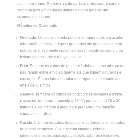
a pota em cubos. Remova a cabeça, bico e vísceras, e corte o
corpo da pota em pedaços uniformes para garantir um
cozimento uniforme.
Métodos de Cozimento
:
Grelhado
: Os cubos de pota podem ser marinados em azeite,
alho, limão e ervas, e depois grelhados até que estejam bem
marcados e levemente crocantes. Esse método adiciona uma
textura interessante e realça o sabor.
Frito
: Empane os cubos de pota em farinha ou uma mistura de
pão ralado e frite em óleo quente até que fiquem dourados e
crocantes. É uma forma popular de preparo, semelhante aos
anéis de lula fritos.
Assado
: Tempere os cubos de pota com especiarias e azeite,
e asse em forno pré-aquecido a 180°C por cerca de 20 a 30
minutos. Este método é ideal para preparar uma refeição
saudável e prática.
Cozido
: Cozinhe os cubos de pota em caldeiradas, ensopados
ou pratos de massa. Cozinhe com tomates, cebolas,
pimentões e especiarias para um prato saboroso e nutritivo.