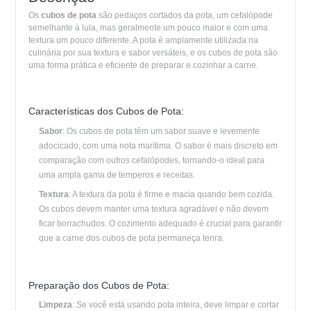
Os
cubos de pota
são pedaços cortados da pota, um cefalópode
semelhante à lula, mas geralmente um pouco maior e com uma
textura um pouco diferente. A pota é amplamente utilizada na
culinária por sua textura e sabor versáteis, e os cubos de pota são
uma forma prática e eficiente de preparar e cozinhar a carne.
Características dos Cubos de Pota:
Sabor
: Os cubos de pota têm um sabor suave e levemente
adocicado, com uma nota marítima. O sabor é mais discreto em
comparação com outros cefalópodes, tornando-o ideal para
uma ampla gama de temperos e receitas.
Textura
: A textura da pota é firme e macia quando bem cozida.
Os cubos devem manter uma textura agradável e não devem
ficar borrachudos. O cozimento adequado é crucial para garantir
que a carne dos cubos de pota permaneça tenra.
Preparação dos Cubos de Pota:
Limpeza
: Se você está usando pota inteira, deve limpar e cortar