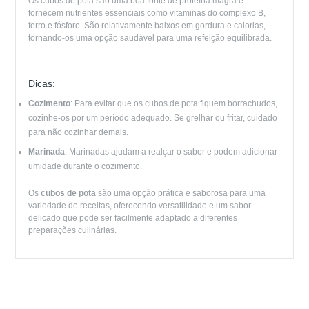
Os cubos de pota são uma boa fonte de proteína magra e
fornecem nutrientes essenciais como vitaminas do complexo B,
ferro e fósforo. São relativamente baixos em gordura e calorias,
tornando-os uma opção saudável para uma refeição equilibrada.
Dicas:
Cozimento
: Para evitar que os cubos de pota fiquem borrachudos,
cozinhe-os por um período adequado. Se grelhar ou fritar, cuidado
para não cozinhar demais.
Marinada
: Marinadas ajudam a realçar o sabor e podem adicionar
umidade durante o cozimento.
Os
cubos de pota
são uma opção prática e saborosa para uma
variedade de receitas, oferecendo versatilidade e um sabor
delicado que pode ser facilmente adaptado a diferentes
preparações culinárias.