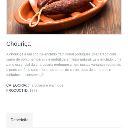
Chouriça
A
chouriça
é um tipo de enchido tradicional português, preparado com
carne de porco temperada e embutida em tripa natural. Este enchido, uma
parte essencial da charcutaria portuguesa, tem muitas variantes regionais
e pode ser feito com diferentes cortes de carne, tipos de temperos e
métodos de conservação.
CATEGORIA:
charcutaria e enchidos
PRODUCT ID:
1378
Descrição