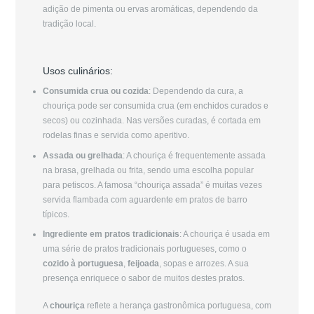
adição de pimenta ou ervas aromáticas, dependendo da
tradição local.
Usos culinários:
Consumida crua ou cozida
: Dependendo da cura, a
chouriça pode ser consumida crua (em enchidos curados e
secos) ou cozinhada. Nas versões curadas, é cortada em
rodelas finas e servida como aperitivo.
Assada ou grelhada
: A chouriça é frequentemente assada
na brasa, grelhada ou frita, sendo uma escolha popular
para petiscos. A famosa “chouriça assada” é muitas vezes
servida flambada com aguardente em pratos de barro
típicos.
Ingrediente em pratos tradicionais
: A chouriça é usada em
uma série de pratos tradicionais portugueses, como o
cozido à portuguesa
,
feijoada
, sopas e arrozes. A sua
presença enriquece o sabor de muitos destes pratos.
A
chouriça
reflete a herança gastronômica portuguesa, com