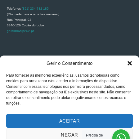
Telefones
(351) 234 782 185
(Chamada para a rede fixa nacional)
Rua Principal, 92
3840-126 Covão do Lobo
geral@marpeixe.pt
RECLAMAÇÕES
Gerir o Consentimento
Para fornecer as melhores experiências, usamos tecnologias como
cookies para armazenar e/ou aceder a informações do dispositivo.
Consentir com essas tecnologias nos permitirá processar dados, como
comportamento de navegação ou IDs exclusivos neste site. Não consentir
ou retirar o consentimento pode afetar negativamante certos recursos e
funções.
ACEITAR
NEGAR
Precisa de
Carlos Carapinha © 2026. All rights reserved. Powered By
GESTWEB