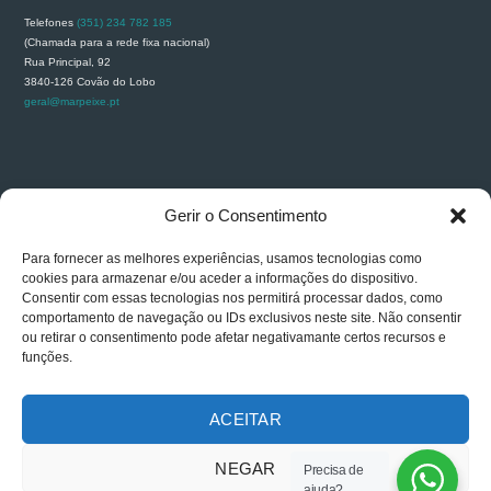
Telefones
(351) 234 782 185
(Chamada para a rede fixa nacional)
Rua Principal, 92
3840-126 Covão do Lobo
geral@marpeixe.pt
RECLAMAÇÕES
Gerir o Consentimento
Para fornecer as melhores experiências, usamos tecnologias como
cookies para armazenar e/ou aceder a informações do dispositivo.
Consentir com essas tecnologias nos permitirá processar dados, como
comportamento de navegação ou IDs exclusivos neste site. Não consentir
ou retirar o consentimento pode afetar negativamante certos recursos e
funções.
ACEITAR
NEGAR
Precisa de
Carlos Carapinha © 2026. All rights reserved. Powered By
GESTWEB
ajuda?