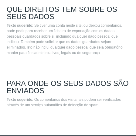
QUE DIREITOS TEM SOBRE OS
SEUS DADOS
Texto sugerido:
Se tiver uma conta neste site, ou deixou comentários,
pode pedir para receber um ficheiro de exportação com os dados
pessoais guardados sobre si, incluindo qualquer dado pessoal que
indicou. Também pode solicitar que os dados guardados sejam
eliminados. Isto não inclui qualquer dado pessoal que seja obrigatório
manter para fins administrativos, legais ou de segurança.
PARA ONDE OS SEUS DADOS SÃO
ENVIADOS
Texto sugerido:
Os comentários dos visitantes podem ser verificados
através de um serviço automático de detecção de spam.