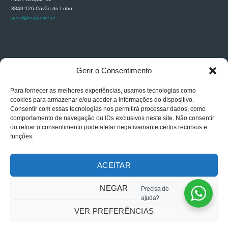
3840-126 Covão do Lobo
geral@marpeixe.pt
RECLAMAÇÕES
Gerir o Consentimento
Para fornecer as melhores experiências, usamos tecnologias como
cookies para armazenar e/ou aceder a informações do dispositivo.
Consentir com essas tecnologias nos permitirá processar dados, como
comportamento de navegação ou IDs exclusivos neste site. Não consentir
ou retirar o consentimento pode afetar negativamante certos recursos e
funções.
ACEITAR
NEGAR
Precisa de
Carlos Carapinha © 2026. All rights reserved. Powered By
GESTWEB
ajuda?
VER PREFERÊNCIAS
Português