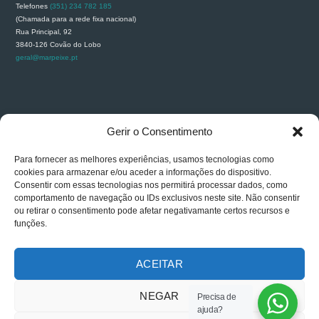
Telefones
(351) 234 782 185
(Chamada para a rede fixa nacional)
Rua Principal, 92
3840-126 Covão do Lobo
geral@marpeixe.pt
RECLAMAÇÕES
Gerir o Consentimento
Para fornecer as melhores experiências, usamos tecnologias como
cookies para armazenar e/ou aceder a informações do dispositivo.
Consentir com essas tecnologias nos permitirá processar dados, como
comportamento de navegação ou IDs exclusivos neste site. Não consentir
ou retirar o consentimento pode afetar negativamante certos recursos e
funções.
ACEITAR
NEGAR
Precisa de
Carlos Carapinha © 2026. All rights reserved. Powered By
GESTWEB
ajuda?