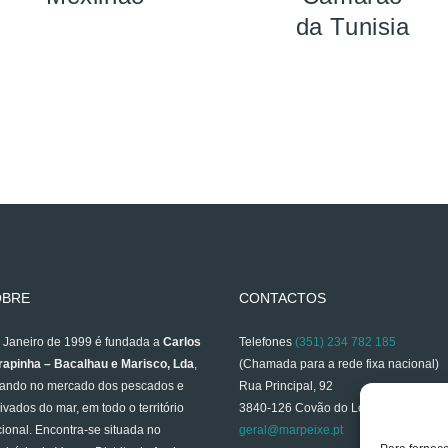
da Tunisia
OBRE
CONTACTOS
Janeiro de 1999 é fundada a
Carlos
Telefones
(351) 234 782 185
apinha – Bacalhau e Marisco, Lda
,
(Chamada para a rede fixa nacional)
ando no mercado dos pescados e
Rua Principal, 92
ivados do mar, em todo o território
3840-126 Covão do Lobo
ional. Encontra-se situada no
geral@marpeixe.pt