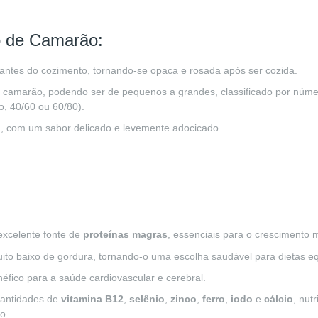
lo de Camarão:
 antes do cozimento, tornando-se opaca e rosada após ser cozida.
e camarão, podendo ser de pequenos a grandes, classificado por núm
, 40/60 ou 60/80).
ta, com um sabor delicado e levemente adocicado.
excelente fonte de
proteínas magras
, essenciais para o crescimento 
uito baixo de gordura, tornando-o uma escolha saudável para dietas eq
néfico para a saúde cardiovascular e cerebral.
uantidades de
vitamina B12
,
selênio
,
zinco
,
ferro
,
iodo
e
cálcio
, nut
o.