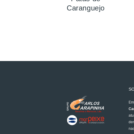
Caranguejo
S
Em 
Car
atu
der
nac