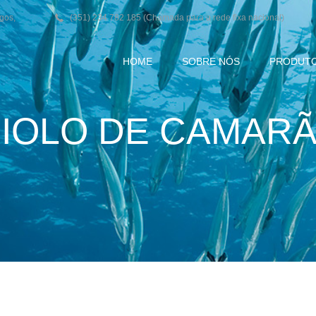
agos,
(351) 234 782 185 (Chamada para a rede fixa nacional)
HOME
SOBRE NÓS
PRODUT
IOLO DE CAMAR