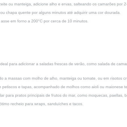
zeite ou manteiga, adicione alho e ervas, salteando os camarões por 2
ou chapa quente por alguns minutos até adquirir uma cor dourada.
e asse em forno a 200°C por cerca de 10 minutos.
ideal para adicionar a saladas frescas de verão, como salada de cama
ado a massas com molho de alho, manteiga ou tomate, ou em risotos c
m petiscos e tapas, acompanhado de molhos como aioli ou maionese 
lar para pratos principais de frutos do mar, como moquecas, paellas,
timo recheio para wraps, sanduíches e tacos.