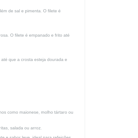
ém de sal e pimenta. O filete é
osa. O filete é empanado e frito até
o até que a crosta esteja dourada e
hos como maionese, molho tártaro ou
tas, salada ou arroz.
e e sabor leve, ideal para refeições