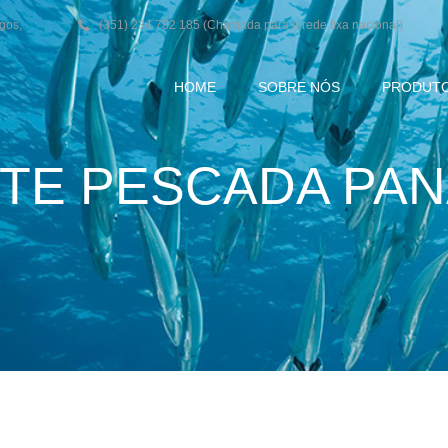
agos,
(351) 234 782 185 (Chamada para a rede fixa nacional)
HOME
SOBRE NÓS
PRODUT
ETE PESCADA PA