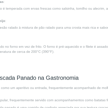
as
:
do é temperada com ervas frescas como salsinha, tomilho ou alecrim, al
ijo
:
esão ralado à mistura de pão ralado para uma crosta mais rica e sabor
ado no forno em vez de frito. O forno é pré-aquecido e o filete é assad
ratura de cerca de 200°C (390°F).
Pescada Panado na Gastronomia
do como um aperitivo ou entrada, frequentemente acompanhado de mol
popular, frequentemente servido com acompanhamentos como batatas fri
cada panado é uma comida de conforto apreciada por sua textura crocant