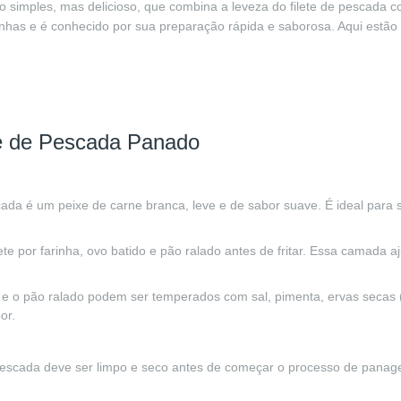
o simples, mas delicioso, que combina a leveza do filete de pescad
inhas e é conhecido por sua preparação rápida e saborosa. Aqui estão a
ete de Pescada Panado
scada é um peixe de carne branca, leve e de sabor suave. É ideal para
lete por farinha, ovo batido e pão ralado antes de fritar. Essa camada a
ha e o pão ralado podem ser temperados com sal, pimenta, ervas secas 
or.
e pescada deve ser limpo e seco antes de começar o processo de pana