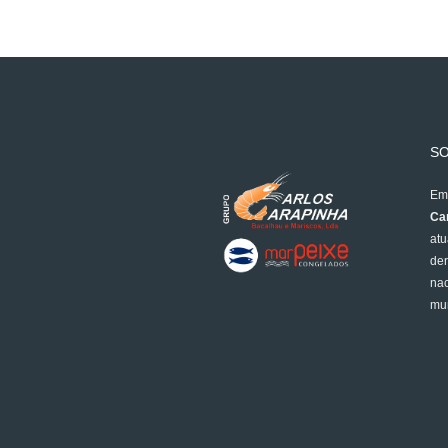
S
Em 
Car
atu
der
nac
mun