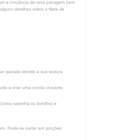
a com a crocância de uma panagem bem
lguns detalhes sobre o filete de
 ser panado devido à sua textura
juda a criar uma crosta crocante
(como salsinha ou tomilho) e
gem. Pode-se cortar em porções