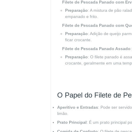
Filete de Pescada Panado com Erv
Preparação
: A mistura de pão rala
empanado e frito.
Filete de Pescada Panado com Que
Preparação
: Adição de queijo parm
ficar crocante.
Filete de Pescada Panado Assado
:
Preparação
: O filete panado é ass
crocante, geralmente em uma tempe
O Papel do Filete de 
Aperitivo e Entradas
: Pode ser servi
limão.
Prato Principal
: É um prato principal 
Comida de Conforto
: O filete de pes