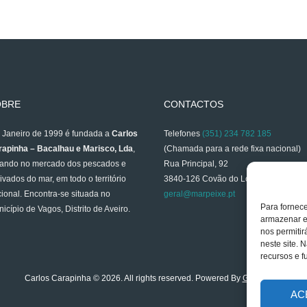
OBRE
CONTACTOS
Janeiro de 1999 é fundada a
Carlos
Telefones
(351) 234 782 185
apinha – Bacalhau e Marisco, Lda
,
(Chamada para a rede fixa nacional)
ando no mercado dos pescados e
Rua Principal, 92
ivados do mar, em todo o território
3840-126 Covão do Lobo
ional. Encontra-se situada no
geral@marpeixe.pt
Para fornec
icípio de Vagos, Distrito de Aveiro.
armazenar e
nos permiti
neste site. 
recursos e f
Carlos Carapinha © 2026. All rights reserved. Powered By
GESTWEB
AC