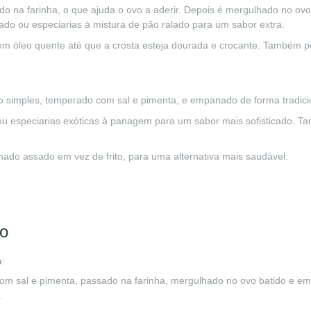
sado na farinha, o que ajuda o ovo a aderir. Depois é mergulhado no ov
lado ou especiarias à mistura de pão ralado para um sabor extra.
to em óleo quente até que a crosta esteja dourada e crocante. Também
o simples, temperado com sal e pimenta, e empanado de forma tradici
 ou especiarias exóticas à panagem para um sabor mais sofisticado. T
nado assado em vez de frito, para uma alternativa mais saudável.
o
o
:
 com sal e pimenta, passado na farinha, mergulhado no ovo batido e e
.