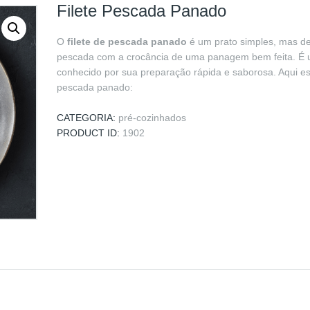
Filete Pescada Panado
O
filete de pescada panado
é um prato simples, mas del
pescada com a crocância de uma panagem bem feita. É u
conhecido por sua preparação rápida e saborosa. Aqui est
pescada panado:
CATEGORIA:
pré-cozinhados
PRODUCT ID:
1902