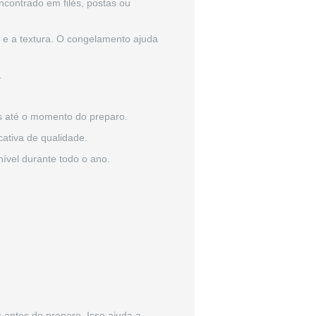
contrado em filés, postas ou
 e a textura. O congelamento ajuda
.
s até o momento do preparo.
ativa de qualidade.
nível durante todo o ano.
 antes do preparo. Isso ajuda a