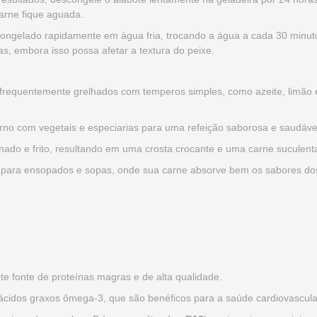
carne fique aguada.
congelado rapidamente em água fria, trocando a água a cada 30 minut
, embora isso possa afetar a textura do peixe.
o frequentemente grelhados com temperos simples, como azeite, limão e
orno com vegetais e especiarias para uma refeição saborosa e saudáve
ado e frito, resultando em uma crosta crocante e uma carne suculent
l para ensopados e sopas, onde sua carne absorve bem os sabores dos
te fonte de proteínas magras e de alta qualidade.
ácidos graxos ômega-3, que são benéficos para a saúde cardiovascular