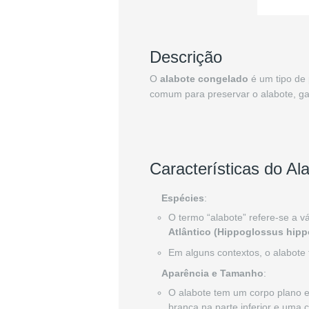
Descrição
O
alabote congelado
é um tipo de 
comum para preservar o alabote, ga
Características do A
Espécies
:
O termo “alabote” refere-se a v
Atlântico (Hippoglossus hip
Em alguns contextos, o alabot
Aparência e Tamanho
:
O alabote tem um corpo plano e
branca na parte inferior e uma c