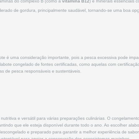
itaminas do complexo B (como a
vitamina B12
) e minerais essenciais
erado de gordura, principalmente saudável, tornando-se uma boa opçã
bote é uma consideração importante, pois a pesca excessiva pode impa
abote congelado de fontes certificadas, como aquelas com certificaç
icas de pesca responsáveis e sustentáveis.
utritiva e versátil para várias preparações culinárias. O congelament
antindo que ele esteja disponível durante todo o ano. Ao escolher alab
descongelado e preparado para garantir a melhor experiência de sabor
sustentável para apoiar a conservação dos ecossistemas marinhos.