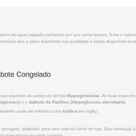
peixe de água salgada conhecido por sua carne branca, firme e sabo
rantindo que o peixe mantenha sua qualidade e esteja disponível dura
labote Congelado
árias espécies de peixes da família
Hippoglossidae
. As duas espécie
poglossus)
e o
alabote do Pacífico (Hippoglossus stenolepis)
.
e também pode ser referido como
halibut
em inglês.
 alongado, adaptado para uma vida no fundo do mar. Sua coloração é
or mais escura na parte superior.