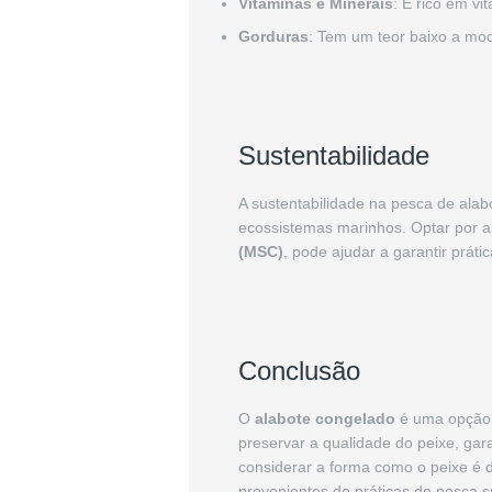
Vitaminas e Minerais
: É rico em v
Gorduras
: Tem um teor baixo a mod
Sustentabilidade
A sustentabilidade na pesca de ala
ecossistemas marinhos. Optar por al
(MSC)
, pode ajudar a garantir prát
Conclusão
O
alabote congelado
é uma opção n
preservar a qualidade do peixe, gar
considerar a forma como o peixe é 
provenientes de práticas de pesca 