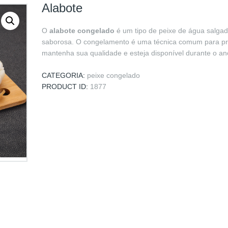
Alabote
O
alabote congelado
é um tipo de peixe de água salgad
saborosa. O congelamento é uma técnica comum para pre
mantenha sua qualidade e esteja disponível durante o an
CATEGORIA:
peixe congelado
PRODUCT ID:
1877