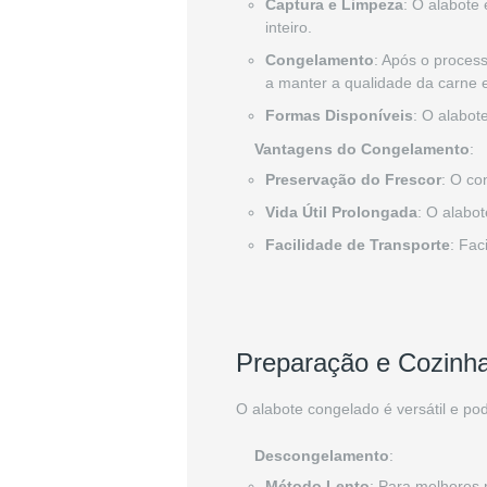
Captura e Limpeza
: O alabote
inteiro.
Congelamento
: Após o proces
a manter a qualidade da carne e
Formas Disponíveis
: O alabot
Vantagens do Congelamento
:
Preservação do Frescor
: O co
Vida Útil Prolongada
: O alabo
Facilidade de Transporte
: Fac
Preparação e Cozinh
O alabote congelado é versátil e po
Descongelamento
:
Método Lento
: Para melhores 