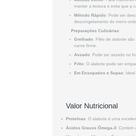
manter a textura e evita que a 
Método Rápido
: Pode ser des
descongelamento do micro-ondas
Preparações Culinárias
:
Grelhado
: Filés de alabote sã
carne firme.
Assado
: Pode ser assado no f
Frito
: O alabote pode ser empan
Em Ensopados e Sopas
: Idea
Valor Nutricional
Proteínas
: O alabote é uma excelen
Ácidos Graxos Ômega-3
: Contém 