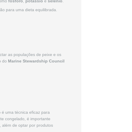
 como
fósforo
,
potássio
e
selenio
.
o para uma dieta equilibrada.
ctar as populações de peixe e os
ão do
Marine Stewardship Council
o é uma técnica eficaz para
ote congelado, é importante
, além de optar por produtos