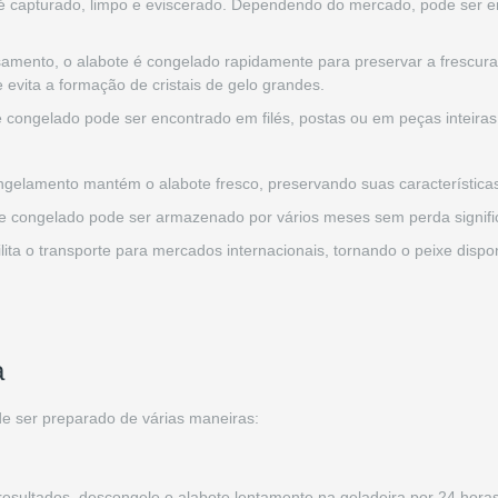
 é capturado, limpo e eviscerado. Dependendo do mercado, pode ser en
samento, o alabote é congelado rapidamente para preservar a frescura
 evita a formação de cristais de gelo grandes.
e congelado pode ser encontrado em filés, postas ou em peças inteiras
ngelamento mantém o alabote fresco, preservando suas característica
te congelado pode ser armazenado por vários meses sem perda signific
ilita o transporte para mercados internacionais, tornando o peixe dispo
a
de ser preparado de várias maneiras:
resultados, descongele o alabote lentamente na geladeira por 24 horas